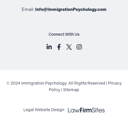
Email:
Info@ImmigrationPsychology.com
Connect With Us
LinkedIn (opens in a new tab)
Facebook (opens in a new t
Instagram (opens i
© 2024 Immigration Psychology. All Rights Reserved |
Privacy
Policy
|
Sitemap
Law Firm Sites (opens in a new ta
Legal Website Design