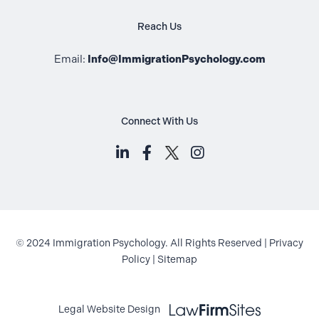
Reach Us
Email:
Info@ImmigrationPsychology.com
Connect With Us
LinkedIn (opens in a new tab)
Facebook (opens in a new t
Instagram (opens i
© 2024 Immigration Psychology. All Rights Reserved |
Privacy
Policy
|
Sitemap
Law Firm Sites (opens in a new ta
Legal Website Design